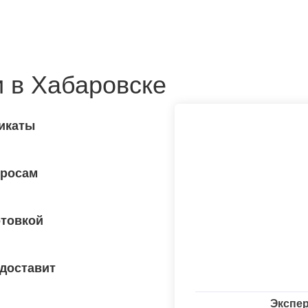
 в Хабаровске
икаты
просам
отовкой
 доставит
Экспер