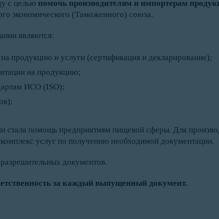
ду с целью
п
омочь производителям и импортерам продук
ого экономического (Таможенного) союза.
ании являются:
а продукцию и услуги (сертификация и декларирование);
нтации на продукцию;
артам ИСО (ISO);
ов);
ии стала помощь предприятиям пищевой сферы. Для произво
 комплекс услуг по получению необходимой документации.
разрешительных документов.
етственность за каждый выпущенный документ.