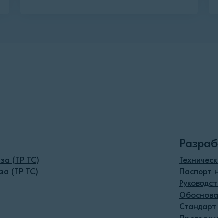
Разраб
за (ТР ТС)
Техническ
за (ТР ТС)
Паспорт н
Руководст
Обоснова
Стандарт 