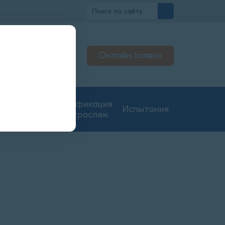
вно
Онлайн заявка
льтируем
джерах
гие типы
Сертификация
Испытания
ментации
по отраслям