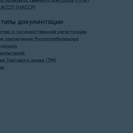
а производственного контроля (ППК)
ХАССП (HACCP)
 типы документации
ство о государственной регистрации
ое заключение Роспотребнадзора
 письмо
 испытаний
ия Торгового знака (ТМ)
ды