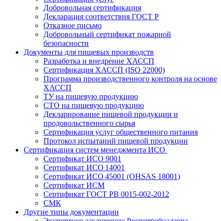
Добровольная сертификация
Декларация соответствия ГОСТ Р
Отказное письмо
Добровольный сертификат пожарной
безопасности
Документы для пищевых производств
Разработка и внедрение ХАССП
Сертификация ХАССП (ISO 22000)
Программа производственного контроля на основе
ХАССП
ТУ на пищевую продукцию
СТО на пищевую продукцию
Декларирование пищевой продукции и
продовольственного сырья
Сертификация услуг общественного питания
Протокол испытаний пищевой продукции
Сертификация систем менеджмента ИСО
Сертификат ИСО 9001
Сертификат ИСО 14001
Сертификат ИСО 45001 (OHSAS 18001)
Сертификат ИСМ
Сертификат ГОСТ РВ 0015-002-2012
СМК
Другие типы документации
Экспертное заключение Роспотребнадзора