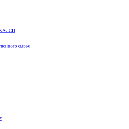
е ХАССП
твенного сырья
Р)