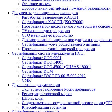
Отказное письмо
Добровольный сертификат пожарной безопасности
Документы для пищевых производств
Разработка и внедрение ХАССП
Сертификация ХАССП (ISO 22000)
Программа производственного контроля на основ
ТУ на пищевую продукцию
СТО на пищевую продукцию
Декларирование пищевой продукции и продовольс
Сертификация услуг общественного питания
Протокол испытаний пищевой продукции
Сертификация систем менеджмента ИСО
Сертификат ИСО 9001
Сертификат ИСО 14001
Сертификат ИСО 45001 (OHSAS 18001)
Сертификат ИСМ
Сертификат ГОСТ РВ 0015-002-2012
СМК
Другие типы документации
Экспертное заключение Роспотребнадзора
Регистрация торговой марки
Штрих коды
Свидетельство о государственной регистрации (СГ
Классификация гостиниц
Сертификация по отраслям