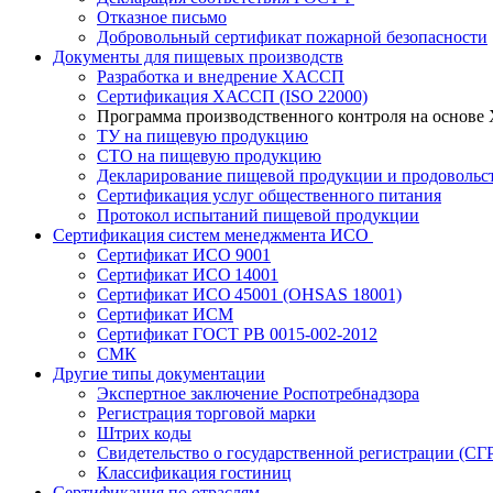
Отказное письмо
Добровольный сертификат пожарной безопасности
Документы для пищевых производств
Разработка и внедрение ХАССП
Сертификация ХАССП (ISO 22000)
Программа производственного контроля на основ
ТУ на пищевую продукцию
СТО на пищевую продукцию
Декларирование пищевой продукции и продовольс
Сертификация услуг общественного питания
Протокол испытаний пищевой продукции
Сертификация систем менеджмента ИСО
Сертификат ИСО 9001
Сертификат ИСО 14001
Сертификат ИСО 45001 (OHSAS 18001)
Сертификат ИСМ
Сертификат ГОСТ РВ 0015-002-2012
СМК
Другие типы документации
Экспертное заключение Роспотребнадзора
Регистрация торговой марки
Штрих коды
Свидетельство о государственной регистрации (СГ
Классификация гостиниц
Сертификация по отраслям