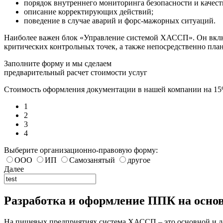
порядок внутреннего мониторинга безопасности и качест
описание корректирующих действий;
поведение в случае аварий и форс-мажорных ситуаций.
Наиболее важен блок «Управление системой ХАССП». Он включ
критических контрольных точек, а также непосредственно план
Заполните форму и мы сделаем
предварительный расчет стоимости услуг
Стоимость оформления документации в нашей компании на 1
1
2
3
4
Выберите организационно-правовую форму:
ООО
ИП
Самозанятый
другое
Далее
Разработка и оформление ППК на осн
На пищевых предприятиях система ХАССП – это основной и д