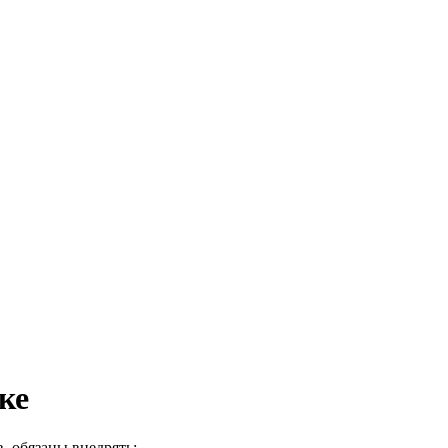
ке
, обязаны внедрять: