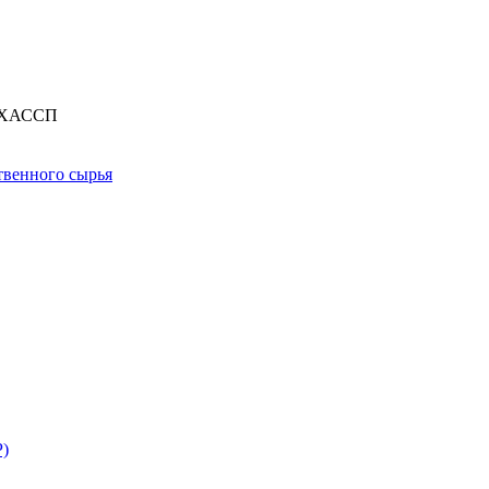
е ХАССП
твенного сырья
Р)