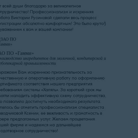
т всей души благодарю за великолепное
отрудничество! Профессионализм и искренняя
абота Виктории Русиновой сделали весь процесс
егистрации абсолютно комфортным! Это было круто!)
 уважением к вам и вашей компании!
АО ПО «Гамми»
оизводство ингредиентов для молочной, кондитерской и
ебопекарной промышленности
ыражаем Вам искреннюю признательность за
ачественную и оперативную работу по оформлению
ертификата соответствия нашего предприятия
ребованиям системы «Халяль». За короткий срок мы
могли наладить эффективную схему сотрудничества,
о позволило достигнуть необходимого результата.
отелось бы отметить профессионализм специалиста
водчиковой Ксении, ее вежливость и грамотность в
фере предлагаемых услуг. Желаем процветания
ашей фирме и надеемся на дальнейшее
лодотворное сотрудничество!