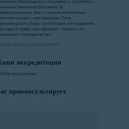
скреннюю благодарность специалисту по работе с
лиентами Никитиной Елизавете. Ее
рофессионализм, опыт и знания значительно
блегчили процесс сертификации. Готов
орекомендовать Вашу организацию как надёжного
артнера в сфере сертификации. Надеюсь на
альнейшее сотрудничество!
ольше отзывов о нашей работе
аши аккредитации
ас проконсультирует