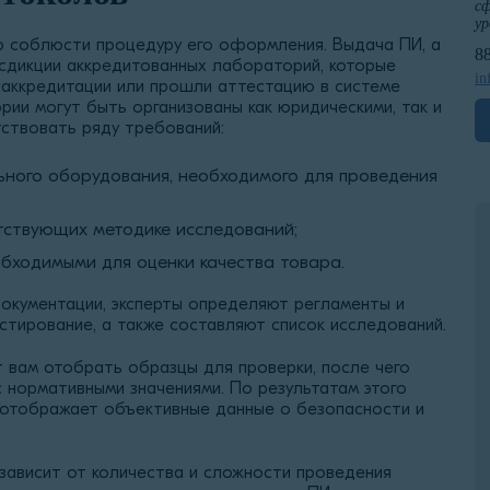
сф
ур
о соблюсти процедуру его оформления. Выдача ПИ, а
8
сдикции аккредитованных лабораторий, которые
in
саккредитации или прошли аттестацию в системе
ии могут быть организованы как юридическими, так и
ствовать ряду требований:
льного оборудования, необходимого для проведения
етствующих методике исследований;
бходимыми для оценки качества товара.
документации, эксперты определяют регламенты и
стирование, а также составляют список исследований.
 вам отобрать образцы для проверки, после чего
с нормативными значениями. По результатам этого
е отображает объективные данные о безопасности и
зависит от количества и сложности проведения