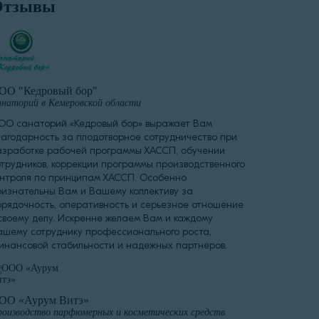
Отзывы
ОО "Кедровый бор"
наторий в Кемеровской области
ОО санаторий «Кедровый бор» выражает Вам
лагодарность за плодотворное сотрудничество при
азработке рабочей программы ХАССП, обучении
отрудников, коррекции программы производственного
онтроля по принципам ХАССП. Особенно
ризнательны Вам и Вашему коллективу за
орядочность, оперативность и серьезное отношение
 своему делу. Искренне желаем Вам и каждому
ашему сотруднику профессионального роста,
инансовой стабильности и надежных партнеров.
ОО «Аурум Витэ»
оизводство парфюмерных и косметических средств