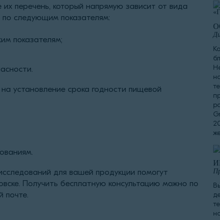
 их перечень, который напрямую зависит от вида
 по следующим показателям:
О
Ди
ким показателям;
К
б
Н
асности.
н
те
 на установление срока годности пищевой
п
р
Gr
2
ж
ованиям.
И
исследований для вашей продукции помогут
П
овске. Получить бесплатную консультацию можно по
В
 почте.
д
т
н