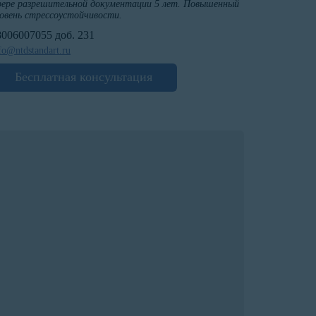
ере разрешительной документации 5 лет. Повышенный
овень стрессоустойчивости.
8006007055 доб. 231
fo@ntdstandart.ru
Бесплатная консультация