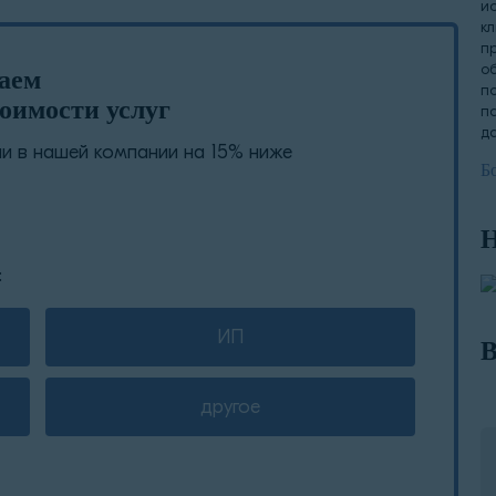
и
к
п
о
лаем
п
оимости услуг
п
д
 в нашей компании на 15% ниже
Б
Н
:
ИП
В
другое