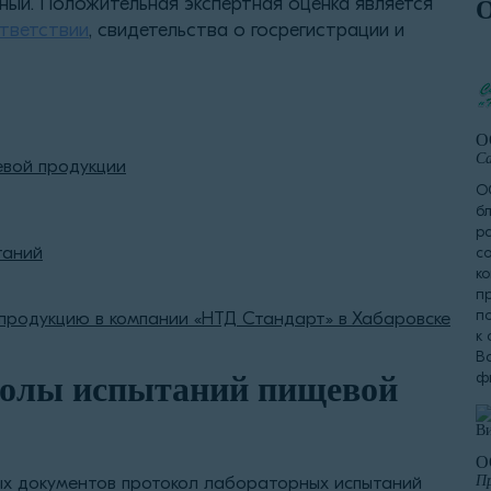
ный. Положительная экспертная оценка является
тветствии
, свидетельства о госрегистрации и
О
Са
евой продукции
О
б
р
таний
с
к
п
п
продукцию в компании «НТД Стандарт» в Хабаровске
к
В
ф
колы испытаний пищевой
О
х документов протокол лабораторных испытаний
Пр