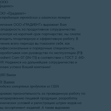
ОО «Градиент»
стрибьюция европейских и азиатских товаров
омпания ООО «ГРАДИЕНТ» выражает Вам
лагодарность за продуктивное сотрудничество.
есмотря на короткий срок партнерства, мы смогли
аладить плодотворную и эффективную работу. В
чение всего периода вы показали себя, как
рофессиональные и порядочные специалисты,
азрабатывая нам руководство по эксплуатации (РЭ)
adient Cam-07 (SN-T5) в соответствии с ГОСТ 2. 610-
019. Надеемся на дальнейшее сотрудничество и
елаем успеха Вашей компании!
П Ванин
родажа импортных продуктов из США
ыражаю признательность за проведенную работу по
екларированию пищевой продукции, разработку
ехнических условий и регистрацию штрих-кодов на
аш ассортимент изделий. А также выражаю