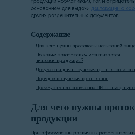
продукции нормативам), так и отрицатель
основанием для выдачи
декларации о соо
других разрешительных документов.
Содержание
Для чего нужны протоколы испытаний пищ
По каким показателям испытывается
пищевая продукция?
Документы для получения протокола испы
Порядок получения протоколов
Преимущество получения ПИ на пищевую 
Для чего нужны прото
продукции
При оформлении различных разрешительны