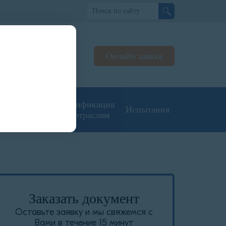
о
Онлайн заявка
ьтируем
жерах
угие типы
Сертификация
Испытания
кументации
по отраслям
Заказать документ
Оставьте заявку и мы свяжемся с
Вами в течение 15 минут