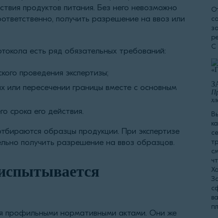
ствия продуктов питания. Без него невозможно
О
оответственно, получить разрешение на ввоз или
с
з
р
С
токола есть ряд обязательных требований:
кого проведения экспертизы;
З
х или пересечении границы вместе с основным
Пр
хл
о срока его действия.
В
к
тбираются образцы продукции. При экспертизе
с
льно получить разрешение на ввоз образцов.
т
с
чт
 испытывается
Х
За
с
в
п
я профильными нормативными актами. Они же