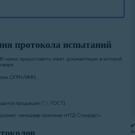
ния протокола испытаний
И нужно предоставить пакет документации, в которой
оваре:
копии ОГРН/ИНН;
дится продукция (
ТУ
, ГОСТ).
дскажет менеджер компании «НТД Стандарт».
✔
отоколов
Ве