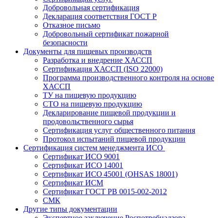
Добровольная сертификация
Декларация соответствия ГОСТ Р
Отказное письмо
Добровольный сертификат пожарной
безопасности
Документы для пищевых производств
Разработка и внедрение ХАССП
Сертификация ХАССП (ISO 22000)
Программа производственного контроля на основе
ХАССП
ТУ на пищевую продукцию
СТО на пищевую продукцию
Декларирование пищевой продукции и
продовольственного сырья
Сертификация услуг общественного питания
Протокол испытаний пищевой продукции
Сертификация систем менеджмента ИСО
Сертификат ИСО 9001
Сертификат ИСО 14001
Сертификат ИСО 45001 (OHSAS 18001)
Сертификат ИСМ
Сертификат ГОСТ РВ 0015-002-2012
СМК
Другие типы документации
Экспертное заключение Роспотребнадзора