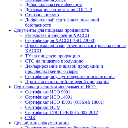
Добровольная сертификация
Декларация соответствия ГОСТ Р
Отказное письмо
Добровольный сертификат пожарной
безопасности
Документы для пищевых производств
Разработка и внедрение ХАССП
Сертификация ХАССП (ISO 22000)
Программа производственного контроля на основе
ХАССП
ТУ на пищевую продукцию
СТО на пищевую продукцию
Декларирование пищевой продукции и
продовольственного сырья
Сертификация услуг общественного питания
Протокол испытаний пищевой продукции
Сертификация систем менеджмента ИСО
Сертификат ИСО 9001
Сертификат ИСО 14001
Сертификат ИСО 45001 (OHSAS 18001)
Сертификат ИСМ
Сертификат ГОСТ РВ 0015-002-2012
СМК
Другие типы документации
Экспертное заключение Роспотребнадзора