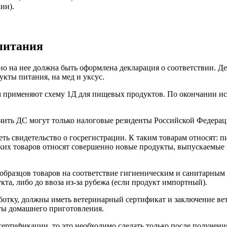
ии).
питания
о на нее должна быть оформлена декларация о соответствии. Д
кты питания, на мед и уксус.
м применяют схему 1Д для пищевых продуктов. По окончании ис
учить ДС могут только налоговые резиденты Российской Федера
ь свидетельство о госрегистрации. К таким товарам относят: пи
ких товаров относят совершенно новые продукты, выпускаемые 
 образцов товаров на соответствие гигиеническим и санитарным
та, либо до ввоза из-за рубежа (если продукт импортный).
тку, должны иметь ветеринарный сертификат и заключение ветс
кты домашнего приготовления.
ертификации, то это необходимо сделать только после получени