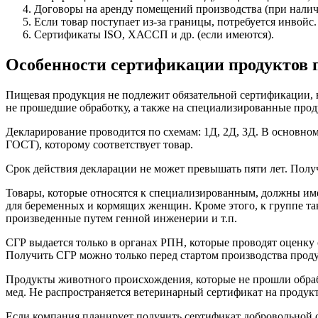
Договоры на аренду помещений производства (при налич
Если товар поступает из-за границы, потребуется инвойс.
Сертификаты ISO, ХАССП и др. (если имеются).
Особенности сертификации продуктов 
Пищевая продукция не подлежит обязательной сертификации, н
не прошедшие обработку, а также на специализированные проду
Декларирование проводится по схемам: 1Д, 2Д, 3Д. В основно
ГОСТ), которому соответствует товар.
Срок действия декларации не может превышать пяти лет. Пол
Товары, которые относятся к специализированным, должны имет
для беременных и кормящих женщин. Кроме этого, к группе та
произведенные путем генной инженерии и т.п.
СГР выдается только в органах РПН, которые проводят оценку
Получить СГР можно только перед стартом производства продук
Продукты животного происхождения, которые не прошли обрабо
мед. Не распространяется ветеринарный сертификат на проду
Если компания планирует получить сертификат добровольной с