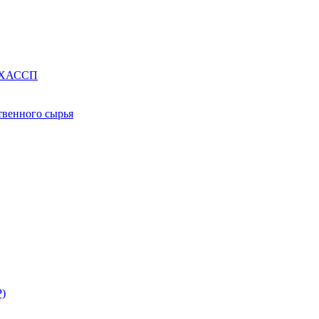
е ХАССП
твенного сырья
Р)