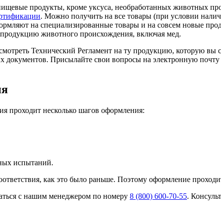
 пищевые продукты, кроме уксуса, необработанных животных пр
ертификации
. Можно получить на все товары (при условии налич
ормляют на специализированные товары и на совсем новые прод
 продукцию животного происхождения, включая мед.
 смотреть Технический Регламент на ту продукцию, которую вы
х документов. Присылайте свои вопросы на электронную почту
ия
ия проходит несколько шагов оформления:
нных испытаний.
оответствия, как это было раньше. Поэтому оформление проходи
аться с нашим менеджером по номеру
8 (800) 600-70-55
. Консуль