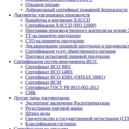
Отказное письмо
Добровольный сертификат пожарной безопасности
Документы для пищевых производств
Разработка и внедрение ХАССП
Сертификация ХАССП (ISO 22000)
Программа производственного контроля на основ
ТУ на пищевую продукцию
СТО на пищевую продукцию
Декларирование пищевой продукции и продовольс
Сертификация услуг общественного питания
Протокол испытаний пищевой продукции
Сертификация систем менеджмента ИСО
Сертификат ИСО 9001
Сертификат ИСО 14001
Сертификат ИСО 45001 (OHSAS 18001)
Сертификат ИСМ
Сертификат ГОСТ РВ 0015-002-2012
СМК
Другие типы документации
Экспертное заключение Роспотребнадзора
Регистрация торговой марки
Штрих коды
Свидетельство о государственной регистрации (СГ
Классификация гостиниц
Сертификация по отраслям