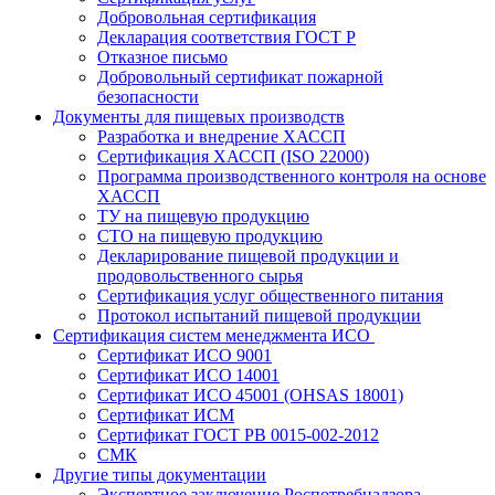
Добровольная сертификация
Декларация соответствия ГОСТ Р
Отказное письмо
Добровольный сертификат пожарной
безопасности
Документы для пищевых производств
Разработка и внедрение ХАССП
Сертификация ХАССП (ISO 22000)
Программа производственного контроля на основе
ХАССП
ТУ на пищевую продукцию
СТО на пищевую продукцию
Декларирование пищевой продукции и
продовольственного сырья
Сертификация услуг общественного питания
Протокол испытаний пищевой продукции
Сертификация систем менеджмента ИСО
Сертификат ИСО 9001
Сертификат ИСО 14001
Сертификат ИСО 45001 (OHSAS 18001)
Сертификат ИСМ
Сертификат ГОСТ РВ 0015-002-2012
СМК
Другие типы документации
Экспертное заключение Роспотребнадзора