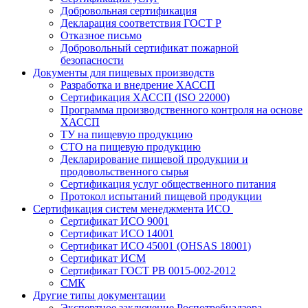
Добровольная сертификация
Декларация соответствия ГОСТ Р
Отказное письмо
Добровольный сертификат пожарной
безопасности
Документы для пищевых производств
Разработка и внедрение ХАССП
Сертификация ХАССП (ISO 22000)
Программа производственного контроля на основе
ХАССП
ТУ на пищевую продукцию
СТО на пищевую продукцию
Декларирование пищевой продукции и
продовольственного сырья
Сертификация услуг общественного питания
Протокол испытаний пищевой продукции
Сертификация систем менеджмента ИСО
Сертификат ИСО 9001
Сертификат ИСО 14001
Сертификат ИСО 45001 (OHSAS 18001)
Сертификат ИСМ
Сертификат ГОСТ РВ 0015-002-2012
СМК
Другие типы документации
Экспертное заключение Роспотребнадзора