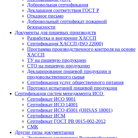
Добровольная сертификация
Декларация соответствия ГОСТ Р
Отказное письмо
Добровольный сертификат пожарной
безопасности
Документы для пищевых производств
Разработка и внедрение ХАССП
Сертификация ХАССП (ISO 22000)
Программа производственного контроля на основе
ХАССП
ТУ на пищевую продукцию
СТО на пищевую продукцию
Декларирование пищевой продукции и
продовольственного сырья
Сертификация услуг общественного питания
Протокол испытаний пищевой продукции
Сертификация систем менеджмента ИСО
Сертификат ИСО 9001
Сертификат ИСО 14001
Сертификат ИСО 45001 (OHSAS 18001)
Сертификат ИСМ
Сертификат ГОСТ РВ 0015-002-2012
СМК
Другие типы документации
Экспертное заключение Роспотребнадзора