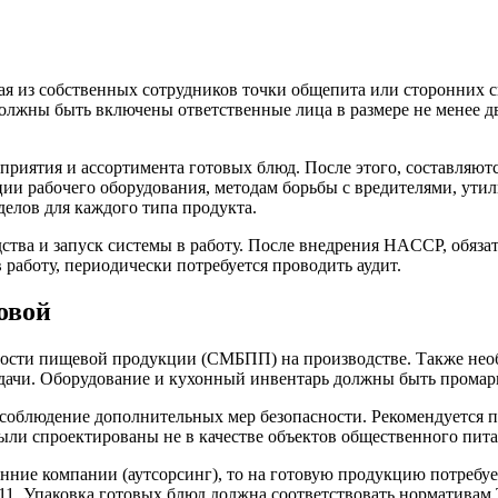
ая из собственных сотрудников точки общепита или сторонних 
жны быть включены ответственные лица в размере не менее дву
дприятия и ассортимента готовых блюд. После этого, составляю
ции рабочего оборудования, методам борьбы с вредителями, ут
делов для каждого типа продукта.
ства и запуск системы в работу. После внедрения HACCP, обяза
 работу, периодически потребуется проводить аудит.
овой
ости пищевой продукции (СМБПП) на производстве. Также необ
здачи. Оборудование и кухонный инвентарь должны быть промар
соблюдение дополнительных мер безопасности. Рекомендуется 
 были спроектированы не в качестве объектов общественного пита
нние компании (аутсорсинг), то на готовую продукцию потребуе
11. Упаковка готовых блюд должна соответствовать нормативам 