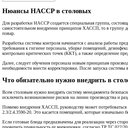
Нюансы HACCP в столовых
Для разработки HACCP создается специальная группа, состоящ
самостоятельном внедрении принципов ХАССП, то в группу дол
повар.
Разработка системы контроля начинается с анализа работы пре
требования к гигиене персонала, уборке помещений, дезинфек
контрольно критических точек (ККТ), а также определение пре
Далее, следует обучения персонала новым принципам производ
необходимости внести корректировки. После запуска системы в
Что обязательно нужно внедрить в стол
Всем столовым нужно внедрять систему менеджмента безопасн
исключить возникновение рисков на линии производства и ра
Помимо внедрения ХАССП, руководству может потребоваться 
2.3/2.4.3590-20. Это касается помещений, которые изначально
Если готовые блюда предназначены для реализации через сторо
проверить правильность ее маркировки, согласно ТР ТС 022/20