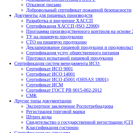
Отказное письмо
Добровольный сертификат пожарной безопасности
Документы для пищевых производств
Разработка и внедрение ХАССП
Сертификация ХАССП (ISO 22000)
Программа производственного контроля на основ
ТУ на пищевую продукцию
СТО на пищевую продукцию
Декларирование пищевой продукции и продовольс
Сертификация услуг общественного питания
Протокол испытаний пищевой продукции
Сертификация систем менеджмента ИСО
Сертификат ИСО 9001
Сертификат ИСО 14001
Сертификат ИСО 45001 (OHSAS 18001)
Сертификат ИСМ
Сертификат ГОСТ РВ 0015-002-2012
СМК
Другие типы документации
Экспертное заключение Роспотребнадзора
Регистрация торговой марки
Штрих коды
Свидетельство о государственной регистрации (СГ
Классификация гостиниц
Сертификация по отраслям