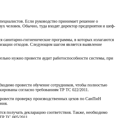
специалистов. Если руководство принимает решение о
х человек. Обычно, туда входят директор предприятия и шеф-
тся санитарно-гигиенические программы, в которых излагаются
илизации отходов. Следующим шагом является выявление
тельно нужно провести аудит работоспособности системы, при
ходимо провести обучение сотрудников, чтобы полностью
кированы согласно требованиям ТР ТС 022/2011.
провести проверку производственных цехов по СанПиН
ния.
тся получать декларацию соответствия. Также, необходимо
ТР ТС 005/2011.