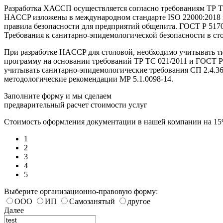
Разработка ХАССП осуществляется согласно требованиям ТР Т
HACCP изложены в международном стандарте ISO 22000:2018 
правила безопасности для предприятий общепита. ГОСТ Р 5170
Требования к санитарно-эпидемологической безопасности в ст
При разработке HACCP для столовой, необходимо учитывать ти
программу на основании требований ТР ТС 021/2011 и ГОСТ Р 5
учитывать санитарно-эпидемологические требования СП 2.4.3
методологические рекомендации МР 5.1.0098-14.
Заполните форму и мы сделаем
предварительный расчет стоимости услуг
Стоимость оформления документации в нашей компании на 1
1
2
3
4
5
Выберите организационно-правовую форму:
ООО
ИП
Самозанятый
другое
Далее