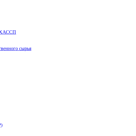
е ХАССП
твенного сырья
Р)