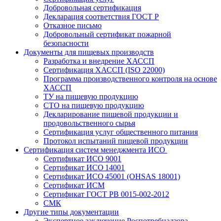
Добровольная сертификация
Декларация соответствия ГОСТ Р
Отказное письмо
Добровольный сертификат пожарной
безопасности
Документы для пищевых производств
Разработка и внедрение ХАССП
Сертификация ХАССП (ISO 22000)
Программа производственного контроля на основе
ХАССП
ТУ на пищевую продукцию
СТО на пищевую продукцию
Декларирование пищевой продукции и
продовольственного сырья
Сертификация услуг общественного питания
Протокол испытаний пищевой продукции
Сертификация систем менеджмента ИСО
Сертификат ИСО 9001
Сертификат ИСО 14001
Сертификат ИСО 45001 (OHSAS 18001)
Сертификат ИСМ
Сертификат ГОСТ РВ 0015-002-2012
СМК
Другие типы документации
Экспертное заключение Роспотребнадзора