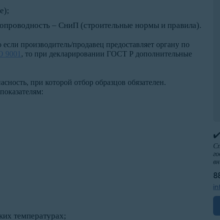
е);
опроводность – СниП (строительные нормы и правила).
о если производитель/продавец предоставляет органу по
 9001
, то при декларировании ГОСТ Р дополнительные
сность, при которой отбор образцов обязателен.
показателям:
✔
Сп
го
вн
8
in
ких температурах;