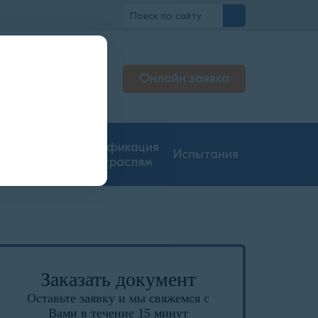
вно
Онлайн заявка
льтируем
джерах
гие типы
Сертификация
Испытания
ментации
по отраслям
Заказать документ
Оставьте заявку и мы свяжемся с
Вами в течение 15 минут