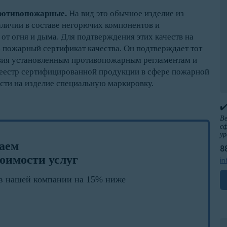
противопожарные.
На вид это обычное изделие из
наличии в составе негорючих компонентов и
от огня и дыма. Для подтверждения этих качеств на
пожарный сертификат качества. Он подтверждает тот
твия установленным противопожарным регламентам и
реестр сертифицированной продукции в сфере пожарной
сти на изделие специальную маркировку.
✔
Ве
сф
ур
лаем
8
оимости услуг
in
в нашей компании на 15% ниже