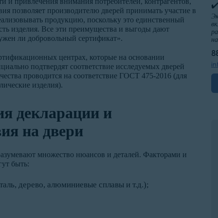
ти и привлечения внимания потребителей, контрагентов,
✔
вия позволяет производителю дверей принимать участие в
Эк
реализовывать продукцию, поскольку это единственный
вк
сть изделия. Все эти преимущества и выгоды дают
ра
ужен ли добровольный сертификат».
н
8
ртификационных центрах, которые на основании
in
циально подтвердят соответствие исследуемых дверей
чества проводится на соответствие ГОСТ 475-2016 (для
лические изделия).
я декларации и
ия на двери
азумевают множество нюансов и деталей. Факторами и
гут быть:
аль, дерево, алюминиевые сплавы и т.д.);