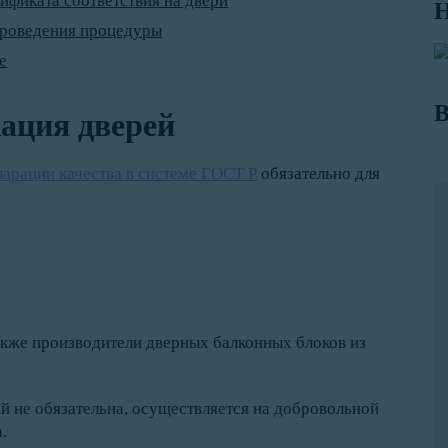
ификата соответствия на двери
Н
проведения процедуры
е
В
ация дверей
ларации качества в системе ГОСТ Р
обязательно для
кже производители дверных балконных блоков из
 не обязательна, осуществляется на добровольной
.