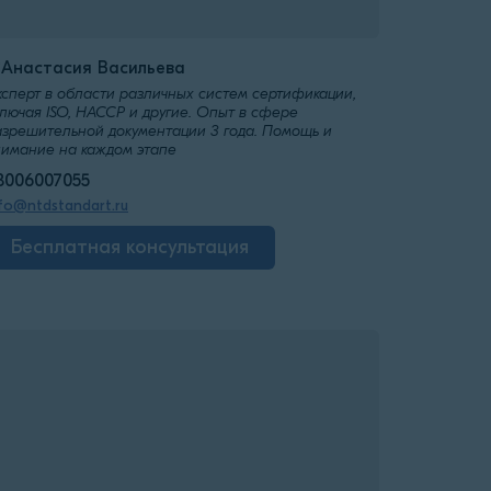
️Анастасия Васильева
ксперт в области различных систем сертификации,
лючая ISO, HACCP и другие. Опыт в сфере
азрешительной документации 3 года. Помощь и
нимание на каждом этапе
8006007055
fo@ntdstandart.ru
Бесплатная консультация