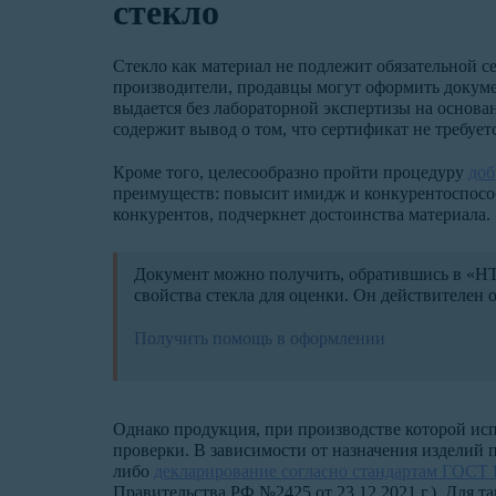
стекло
Стекло как материал не подлежит обязательной с
производители, продавцы могут оформить докум
выдается без лабораторной экспертизы на основа
содержит вывод о том, что сертификат не требуетс
Кроме того, целесообразно пройти процедуру
доб
преимуществ: повысит имидж и конкурентоспосо
конкурентов, подчеркнет достоинства материала.
Документ можно получить, обратившись в «НТ
свойства стекла для оценки. Он действителен от
Получить помощь в оформлении
Однако продукция, при производстве которой исп
проверки. В зависимости от назначения изделий
либо
декларирование согласно стандартам ГОСТ 
Правительства РФ №2425 от 23.12.2021 г.). Для 