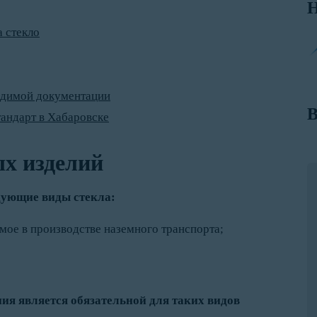
Н
 стекло
одимой документации
В
андарт в Хабаровске
х изделий
дующие виды стекла:
емое в производстве наземного транспорта;
ия является обязательной для таких видов