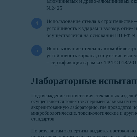
алюминиевых и древо-алюминиевых око
№2425.
Использование стекла в строительстве 
устойчивость к ударам и взлому, огне-
осуществляется на основании ПП РФ №
Использование стекла в автомобилестро
устойчивость каркаса, отсутствие выд
– сертификация в рамках ТР ТС 018/201
Лабораторные испытан
Подтверждение соответствия стеклянных изделий
осуществляется только экспериментальным путе
аккредитованную лабораторию, где проводятся и
микробиологические, токсикологические и другие
стандартов.
По результатам экспертизы выдается протокол ис
нормативов, протокол носит положительный хара