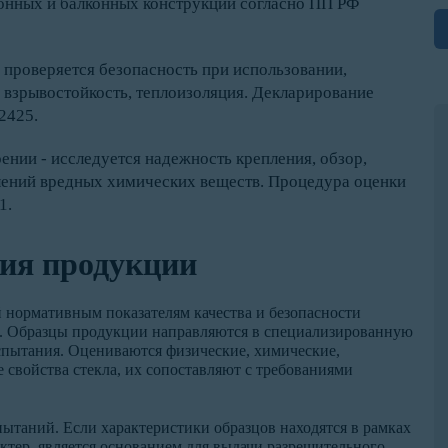
нных и балконных конструкций согласно ПП РФ
– проверяется безопасность при использовании,
 и взрывостойкость, теплоизоляция. Декларирование
2425.
ении - исследуется надежность крепления, обзор,
елений вредных химических веществ. Процедура оценки
1.
ия продукции
 нормативным показателям качества и безопасности
м. Образцы продукции направляются в специализированную
спытания. Оцениваются физические, химические,
 свойства стекла, их сопоставляют с требованиями
пытаний. Если характеристики образцов находятся в рамках
ктер, является основанием для выдачи разрешительного