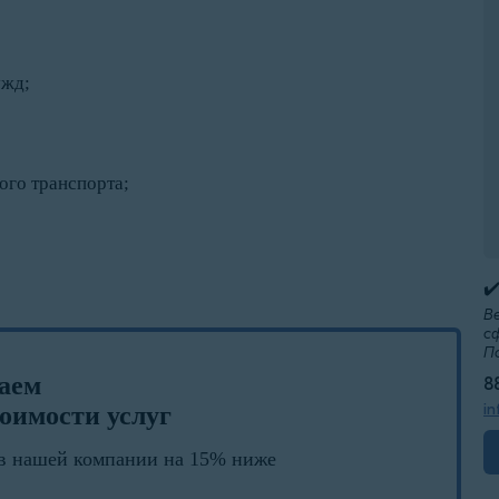
ужд;
го транспорта;
✔
В
с
П
лаем
8
in
оимости услуг
в нашей компании на 15% ниже